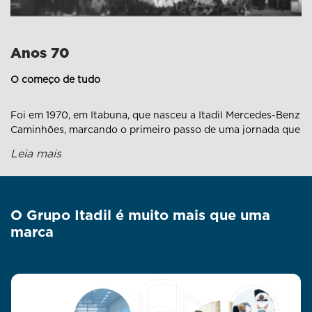
Anos 70
O começo de tudo
Foi em 1970, em Itabuna, que nasceu a Itadil Mercedes-Benz
Caminhões, marcando o primeiro passo de uma jornada que
atravessaria gerações. Poucos anos depois, em 1975, a
Leia mais
estrela também brilhou em Teixeira de Freitas, com a
Itamadil Mercedes, firmando a presença no sul da Bahia e
plantando as raízes do que viria a ser o Grupo Itadil.
O Grupo Itadil é muito mais que uma
marca