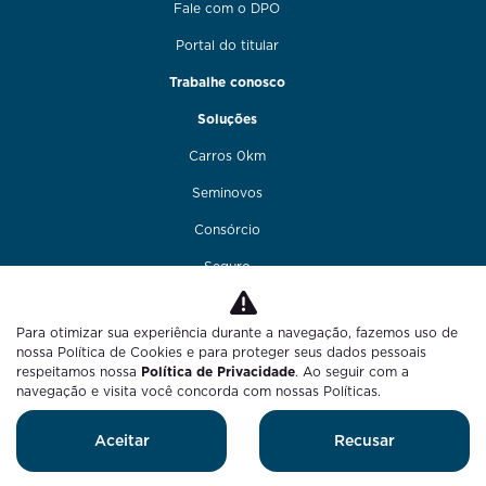
Fale com o DPO
Portal do titular
Trabalhe conosco
Soluções
Carros 0km
Seminovos
Consórcio
Seguro
Financiamento
Para otimizar sua experiência durante a navegação, fazemos uso de
Funilaria e pintura
nossa Política de Cookies e para proteger seus dados pessoais
respeitamos nossa
Política de Privacidade
. Ao seguir com a
Fale conosco
navegação e visita você concorda com nossas Políticas.
Blog
Aceitar
Recusar
Desenvolvido pela DEALERSPACE ® Direitos Reservados.