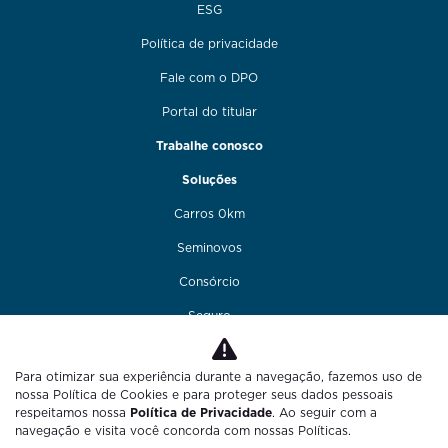
ESG
Política de privacidade
Fale com o DPO
Portal do titular
Trabalhe conosco
Soluções
Carros 0km
Seminovos
Consórcio
Seguro
Financiamento
Para otimizar sua experiência durante a navegação, fazemos uso de
Funilaria e pintura
nossa Política de Cookies e para proteger seus dados pessoais
respeitamos nossa
Política de Privacidade
. Ao seguir com a
Fale conosco
navegação e visita você concorda com nossas Políticas.