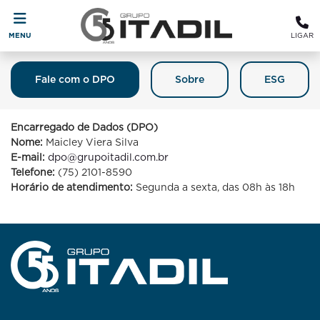
MENU
LIGAR
Fale com o DPO
Sobre
ESG
Fale Com O DPO (Encarregado De
Proteção De Dados)
Encarregado de Dados (DPO)
Nome:
Maicley Viera Silva
E-mail:
dpo@grupoitadil.com.br
Telefone:
(75) 2101-8590
Horário de atendimento:
Segunda a sexta, das 08h às 18h