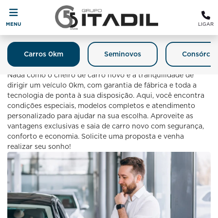
MENU
LIGAR
Carros 0km
Seminovos
Consórcio
Carro 0km
Nada como o cheiro de carro novo e a tranquilidade de
dirigir um veículo 0km, com garantia de fábrica e toda a
tecnologia de ponta à sua disposição. Aqui, você encontra
condições especiais, modelos completos e atendimento
personalizado para ajudar na sua escolha. Aproveite as
vantagens exclusivas e saia de carro novo com segurança,
conforto e economia. Solicite uma proposta e venha
realizar seu sonho!