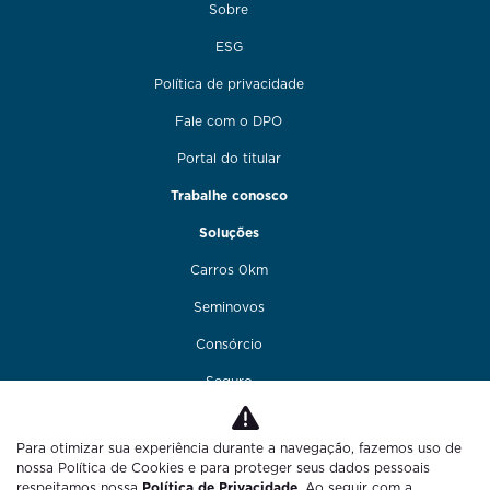
Sobre
ESG
Política de privacidade
Fale com o DPO
Portal do titular
Trabalhe conosco
Soluções
Carros 0km
Seminovos
Consórcio
Seguro
Financiamento
Para otimizar sua experiência durante a navegação, fazemos uso de
Funilaria e pintura
nossa Política de Cookies e para proteger seus dados pessoais
respeitamos nossa
Política de Privacidade
. Ao seguir com a