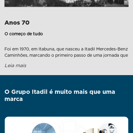
Anos 70
O começo de tudo
Foi em 1970, em Itabuna, que nasceu a Itadil Mercedes-Benz
Caminhões, marcando o primeiro passo de uma jornada que
atravessaria gerações. Poucos anos depois, em 1975, a
Leia mais
estrela também brilhou em Teixeira de Freitas, com a
Itamadil Mercedes, firmando a presença no sul da Bahia e
plantando as raízes do que viria a ser o Grupo Itadil.
O Grupo Itadil é muito mais que uma
marca