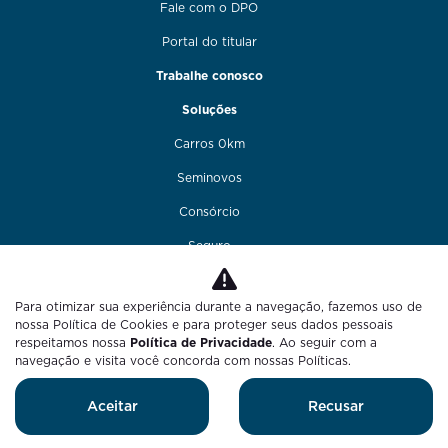
Fale com o DPO
Portal do titular
Trabalhe conosco
Soluções
Carros 0km
Seminovos
Consórcio
Seguro
Financiamento
Para otimizar sua experiência durante a navegação, fazemos uso de
Funilaria e pintura
nossa Política de Cookies e para proteger seus dados pessoais
respeitamos nossa
Política de Privacidade
. Ao seguir com a
Fale conosco
navegação e visita você concorda com nossas Políticas.
Blog
Aceitar
Recusar
Desenvolvido pela DEALERSPACE ® Direitos Reservados.