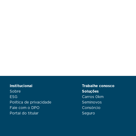
Institucional
Trabalhe conosco
Sobre
Soluções
ESG
Carros 0km
Política de privacidade
Seminovos
Fale com o DPO
Consórcio
Portal do titular
Seguro