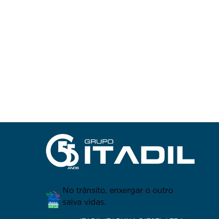
No trânsito, enxergar o outro
salva vidas.