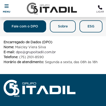
MENU
LIGAR
Fale com o DPO
Sobre
ESG
Fale Com O DPO (Encarregado De
Proteção De Dados)
Encarregado de Dados (DPO)
Nome:
Maicley Viera Silva
E-mail:
dpo@grupoitadil.com.br
Telefone:
(75) 2101-8590
Horário de atendimento:
Segunda a sexta, das 08h às 18h