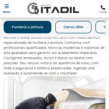
MENU
LIGAR
Funilaria e pintura
Carros 0km
Se
Funilaria E Pintura
Renove o visual da sua moto ou carro com nosso serviço
especializado de funilaria e pintura. Contamos com
profissionais qualificados, técnicas modernas e materiais de
alta qualidade para garantir um acabamento impecável.
Corrigimos amassados, riscos e danos na lataria com
precisão. Seu veículo volta a ter aparência de novo, com
toda a segurança e estética preservadas. Agende uma
avaliação e surpreenda-se com o resultado!