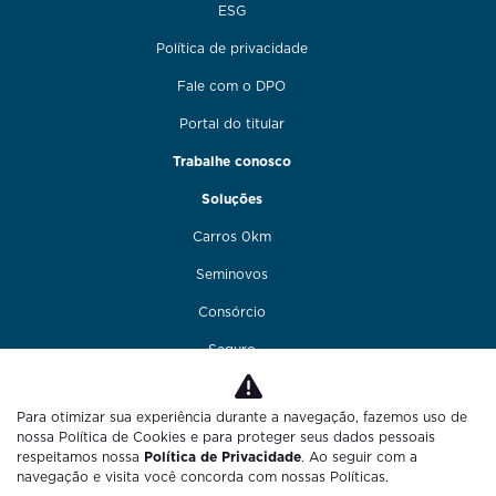
ESG
Política de privacidade
Fale com o DPO
Portal do titular
Trabalhe conosco
Soluções
Carros 0km
Seminovos
Consórcio
Seguro
Financiamento
Para otimizar sua experiência durante a navegação, fazemos uso de
Funilaria e pintura
nossa Política de Cookies e para proteger seus dados pessoais
respeitamos nossa
Política de Privacidade
. Ao seguir com a
Fale conosco
navegação e visita você concorda com nossas Políticas.