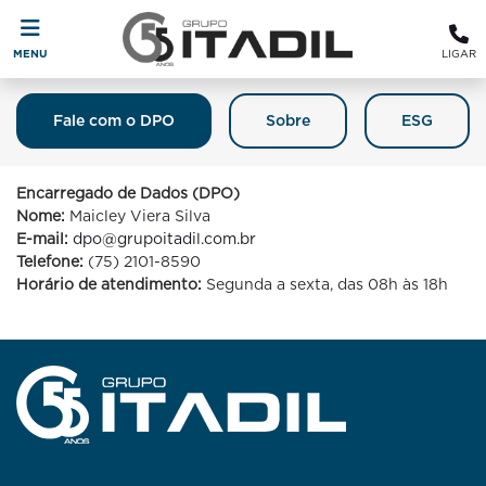
MENU
LIGAR
Fale com o DPO
Sobre
ESG
Fale Com O DPO (Encarregado De
Proteção De Dados)
Encarregado de Dados (DPO)
Nome:
Maicley Viera Silva
E-mail:
dpo@grupoitadil.com.br
Telefone:
(75) 2101-8590
Horário de atendimento:
Segunda a sexta, das 08h às 18h