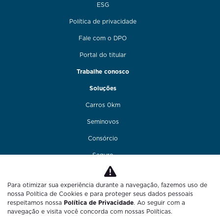
ESG
Política de privacidade
Fale com o DPO
Portal do titular
Trabalhe conosco
Soluções
Carros 0km
Seminovos
Consórcio
Seguro
Financiamento
Para otimizar sua experiência durante a navegação, fazemos uso de
Funilaria e pintura
nossa Política de Cookies e para proteger seus dados pessoais
respeitamos nossa
Política de Privacidade
. Ao seguir com a
Fale conosco
navegação e visita você concorda com nossas Políticas.