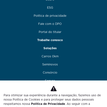
ESG
Política de privacidade
Fale com o DPO
Portal do titular
Trabalhe conosco
Soluções
Carros 0km
Seminovos
Consórcio
Seguro
Financiamento
Para otimizar sua experiência durante a navegação, fazemos uso de
Funilaria e pintura
nossa Política de Cookies e para proteger seus dados pessoais
respeitamos nossa
Política de Privacidade
. Ao seguir com a
Fale conosco