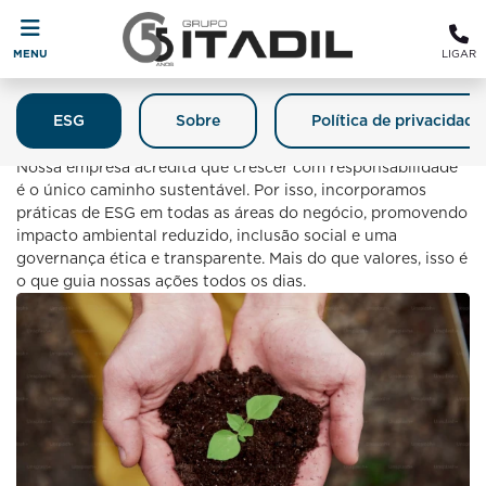
MENU
LIGAR
ESG
Sobre
Política de privacidade
Itadil E O Meio Ambiente
Nossa empresa acredita que crescer com responsabilidade
é o único caminho sustentável. Por isso, incorporamos
práticas de ESG em todas as áreas do negócio, promovendo
impacto ambiental reduzido, inclusão social e uma
governança ética e transparente. Mais do que valores, isso é
o que guia nossas ações todos os dias.