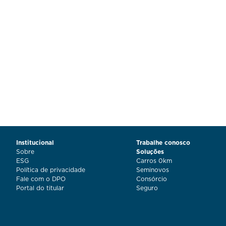
Institucional
Trabalhe conosco
Sobre
Soluções
ESG
Carros 0km
Política de privacidade
Seminovos
Fale com o DPO
Consórcio
Portal do titular
Seguro