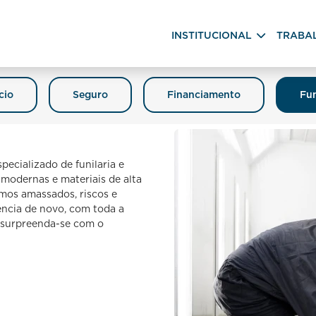
INSTITUCIONAL
TRABA
cio
Seguro
Financiamento
Fun
ecializado de funilaria e
 modernas e materiais de alta
mos amassados, riscos e
rência de novo, com toda a
e surpreenda-se com o