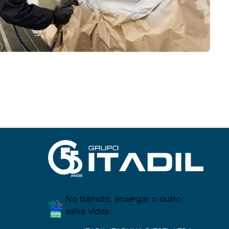
No trânsito, enxergar o outro
salva vidas.