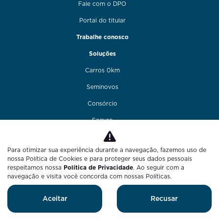
Fale com o DPO
Portal do titular
Trabalhe conosco
Soluções
Carros 0km
Seminovos
Consórcio
Seguro
Financiamento
Para otimizar sua experiência durante a navegação, fazemos uso de
Funilaria e pintura
nossa Política de Cookies e para proteger seus dados pessoais
respeitamos nossa
Política de Privacidade
. Ao seguir com a
Fale conosco
navegação e visita você concorda com nossas Políticas.
Blog
Aceitar
Recusar
Desenvolvido pela DEALERSPACE ® Direitos Reservados.