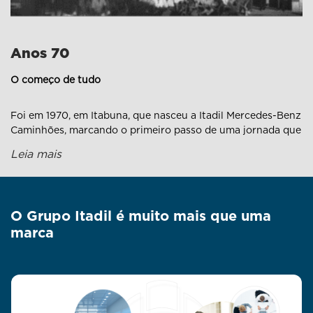
Anos 70
O começo de tudo
Foi em 1970, em Itabuna, que nasceu a Itadil Mercedes-Benz
Caminhões, marcando o primeiro passo de uma jornada que
atravessaria gerações. Poucos anos depois, em 1975, a
Leia mais
estrela também brilhou em Teixeira de Freitas, com a
Itamadil Mercedes, firmando a presença no sul da Bahia e
plantando as raízes do que viria a ser o Grupo Itadil.
O Grupo Itadil é muito mais que uma
marca