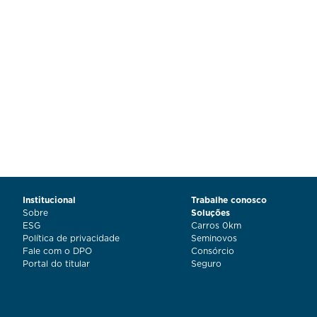
Institucional
Trabalhe conosco
Sobre
Soluções
ESG
Carros 0km
Política de privacidade
Seminovos
Fale com o DPO
Consórcio
Portal do titular
Seguro