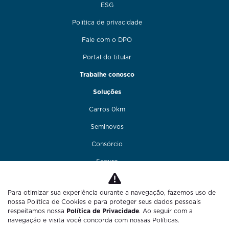
ESG
Política de privacidade
Fale com o DPO
Portal do titular
Trabalhe conosco
Soluções
Carros 0km
Seminovos
Consórcio
Seguro
Financiamento
Para otimizar sua experiência durante a navegação, fazemos uso de
Funilaria e pintura
nossa Política de Cookies e para proteger seus dados pessoais
respeitamos nossa
Política de Privacidade
. Ao seguir com a
Fale conosco
navegação e visita você concorda com nossas Políticas.