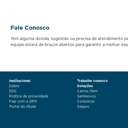
Fale Conosco
Tem alguma dúvida, sugestão ou precisa de atendimento per
equipe estará de braços abertos para garantir a melhor exp
Institucional
Trabalhe conosco
Sobre
Soluções
ESG
Carros 0km
Política de privacidade
Seminovos
Fale com o DPO
Consórcio
Portal do titular
Seguro