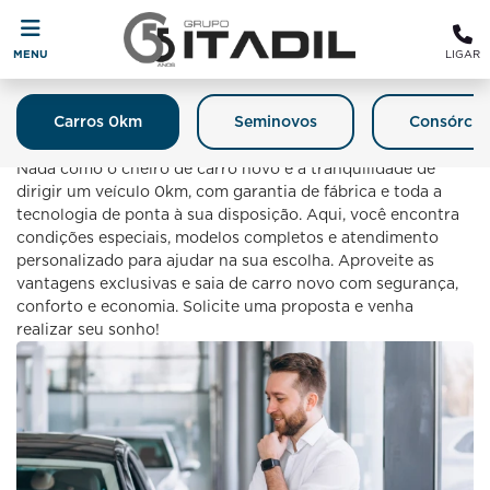
MENU
LIGAR
Carros 0km
Seminovos
Consórcio
Carro 0km
Nada como o cheiro de carro novo e a tranquilidade de
dirigir um veículo 0km, com garantia de fábrica e toda a
tecnologia de ponta à sua disposição. Aqui, você encontra
condições especiais, modelos completos e atendimento
personalizado para ajudar na sua escolha. Aproveite as
vantagens exclusivas e saia de carro novo com segurança,
conforto e economia. Solicite uma proposta e venha
realizar seu sonho!