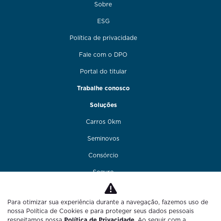
Sobre
ESG
Política de privacidade
Fale com o DPO
Portal do titular
Trabalhe conosco
Soluções
Carros 0km
Seminovos
Consórcio
Seguro
Financiamento
Para otimizar sua experiência durante a navegação, fazemos uso de
Funilaria e pintura
nossa Política de Cookies e para proteger seus dados pessoais
respeitamos nossa
Política de Privacidade
. Ao seguir com a