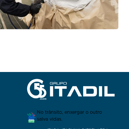
No trânsito, enxergar o outro
salva vidas.