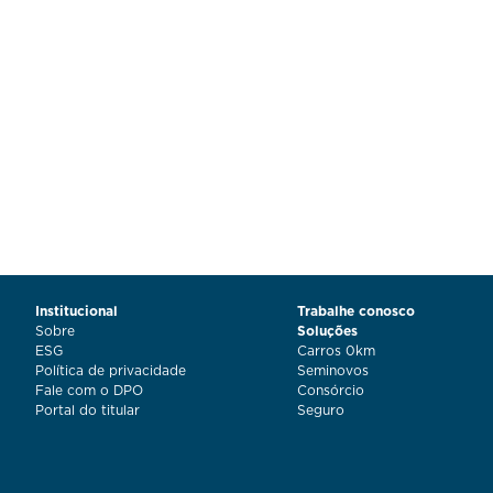
Institucional
Trabalhe conosco
Sobre
Soluções
ESG
Carros 0km
Política de privacidade
Seminovos
Fale com o DPO
Consórcio
Portal do titular
Seguro