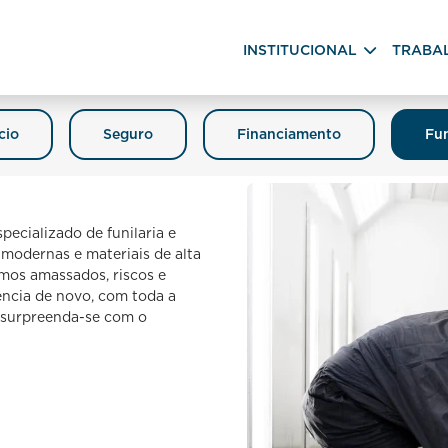
INSTITUCIONAL
TRABA
cio
Seguro
Financiamento
Fun
ecializado de funilaria e
 modernas e materiais de alta
mos amassados, riscos e
rência de novo, com toda a
e surpreenda-se com o