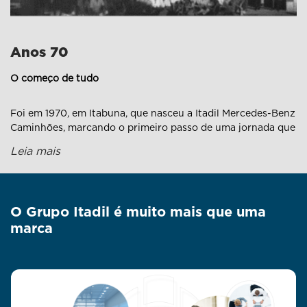
Anos 70
O começo de tudo
Foi em 1970, em Itabuna, que nasceu a Itadil Mercedes-Benz
Caminhões, marcando o primeiro passo de uma jornada que
atravessaria gerações. Poucos anos depois, em 1975, a
Leia mais
estrela também brilhou em Teixeira de Freitas, com a
Itamadil Mercedes, firmando a presença no sul da Bahia e
plantando as raízes do que viria a ser o Grupo Itadil.
O Grupo Itadil é muito mais que uma
marca