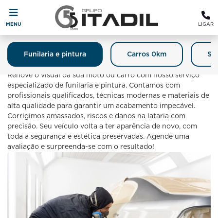
MENU
LIGAR
Funilaria e pintura
Carros 0km
Se
Funilaria E Pintura
Renove o visual da sua moto ou carro com nosso serviço
especializado de funilaria e pintura. Contamos com
profissionais qualificados, técnicas modernas e materiais de
alta qualidade para garantir um acabamento impecável.
Corrigimos amassados, riscos e danos na lataria com
precisão. Seu veículo volta a ter aparência de novo, com
toda a segurança e estética preservadas. Agende uma
avaliação e surpreenda-se com o resultado!