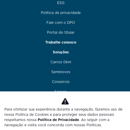
ESG
Política de privacidade
Fale com o DPO
Portal do titular
Trabalhe conosco
Soluções
Carros 0km
Seminovos
Consórcio
Seguro
Financiamento
Para otimizar sua experiência durante a navegação, fazemos uso de
Funilaria e pintura
nossa Política de Cookies e para proteger seus dados pessoais
respeitamos nossa
Política de Privacidade
. Ao seguir com a
Fale conosco
navegação e visita você concorda com nossas Políticas.