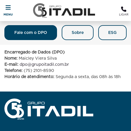
MENU
LIGAR
Fale com o DPO
Sobre
ESG
Fale Com O DPO (Encarregado De
Proteção De Dados)
Encarregado de Dados (DPO)
Nome:
Maicley Viera Silva
E-mail:
dpo@grupoitadil.com.br
Telefone:
(75) 2101-8590
Horário de atendimento:
Segunda a sexta, das 08h às 18h