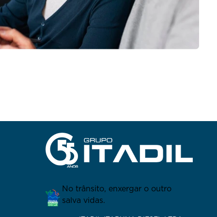
No trânsito, enxergar o outro
salva vidas.