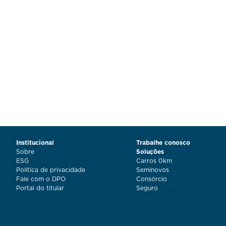
Institucional
Trabalhe conosco
Sobre
Soluções
ESG
Carros 0km
Política de privacidade
Seminovos
Fale com o DPO
Consórcio
Portal do titular
Seguro