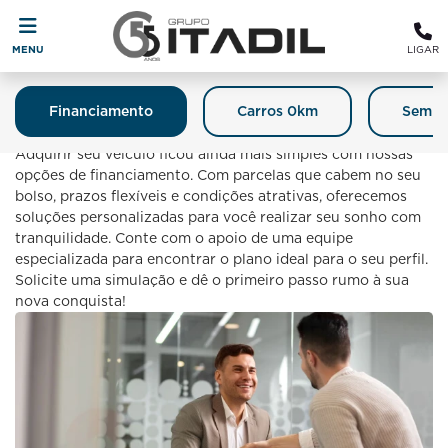
MENU
LIGAR
Financiamento
Carros 0km
Semin
Financiamento
Adquirir seu veículo ficou ainda mais simples com nossas
opções de financiamento. Com parcelas que cabem no seu
bolso, prazos flexíveis e condições atrativas, oferecemos
soluções personalizadas para você realizar seu sonho com
tranquilidade. Conte com o apoio de uma equipe
especializada para encontrar o plano ideal para o seu perfil.
Solicite uma simulação e dê o primeiro passo rumo à sua
nova conquista!