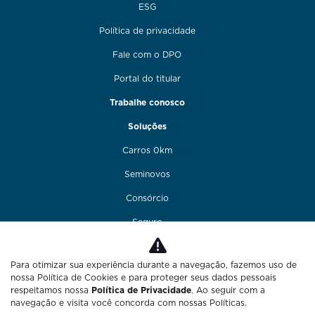
ESG
Política de privacidade
Fale com o DPO
Portal do titular
Trabalhe conosco
Soluções
Carros 0km
Seminovos
Consórcio
Seguro
Financiamento
Para otimizar sua experiência durante a navegação, fazemos uso de
Funilaria e pintura
nossa Política de Cookies e para proteger seus dados pessoais
respeitamos nossa
Política de Privacidade
. Ao seguir com a
Fale conosco
navegação e visita você concorda com nossas Políticas.