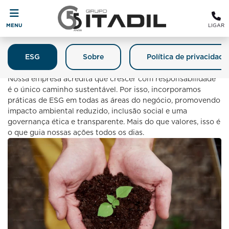
MENU
LIGAR
ESG
Sobre
Política de privacidade
Itadil E O Meio Ambiente
Nossa empresa acredita que crescer com responsabilidade
é o único caminho sustentável. Por isso, incorporamos
práticas de ESG em todas as áreas do negócio, promovendo
impacto ambiental reduzido, inclusão social e uma
governança ética e transparente. Mais do que valores, isso é
o que guia nossas ações todos os dias.