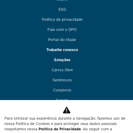
ESG
Política de privacidade
Fale com o DPO
Portal do titular
Trabalhe conosco
Soluções
Carros 0km
Seminovos
Consórcio
Seguro
Financiamento
Para otimizar sua experiência durante a navegação, fazemos uso de
Funilaria e pintura
nossa Política de Cookies e para proteger seus dados pessoais
respeitamos nossa
Política de Privacidade
. Ao seguir com a
Fale conosco