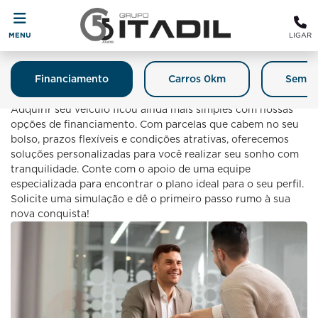
MENU
LIGAR
Financiamento
Carros 0km
Semin
Financiamento
Adquirir seu veículo ficou ainda mais simples com nossas
opções de financiamento. Com parcelas que cabem no seu
bolso, prazos flexíveis e condições atrativas, oferecemos
soluções personalizadas para você realizar seu sonho com
tranquilidade. Conte com o apoio de uma equipe
especializada para encontrar o plano ideal para o seu perfil.
Solicite uma simulação e dê o primeiro passo rumo à sua
nova conquista!