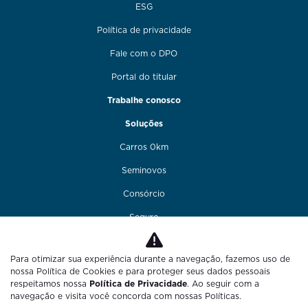
ESG
Política de privacidade
Fale com o DPO
Portal do titular
Trabalhe conosco
Soluções
Carros 0km
Seminovos
Consórcio
Seguro
Financiamento
Para otimizar sua experiência durante a navegação, fazemos uso de
Funilaria e pintura
nossa Política de Cookies e para proteger seus dados pessoais
respeitamos nossa
Política de Privacidade
. Ao seguir com a
Fale conosco
navegação e visita você concorda com nossas Políticas.