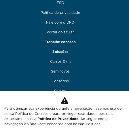
ESG
Política de privacidade
Fale com o DPO
Portal do titular
Trabalhe conosco
Soluções
Carros 0km
Seminovos
Consórcio
Seguro
Financiamento
Para otimizar sua experiência durante a navegação, fazemos uso de
Funilaria e pintura
nossa Política de Cookies e para proteger seus dados pessoais
respeitamos nossa
Política de Privacidade
. Ao seguir com a
Fale conosco
navegação e visita você concorda com nossas Políticas.