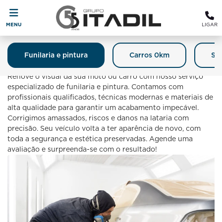
MENU
LIGAR
Funilaria e pintura
Carros 0km
Se
Funilaria E Pintura
Renove o visual da sua moto ou carro com nosso serviço
especializado de funilaria e pintura. Contamos com
profissionais qualificados, técnicas modernas e materiais de
alta qualidade para garantir um acabamento impecável.
Corrigimos amassados, riscos e danos na lataria com
precisão. Seu veículo volta a ter aparência de novo, com
toda a segurança e estética preservadas. Agende uma
avaliação e surpreenda-se com o resultado!