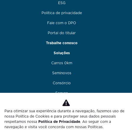
ESG
Política de privacidade
Fale com o DPO
Portal do titular
Trabalhe conosco
Soluções
Carros 0km
Seminovos
Consórcio
Seguro
Financiamento
Para otimizar sua experiência durante a navegação, fazemos uso de
Funilaria e pintura
nossa Política de Cookies e para proteger seus dados pessoais
respeitamos nossa
Política de Privacidade
. Ao seguir com a
Fale conosco
navegação e visita você concorda com nossas Políticas.