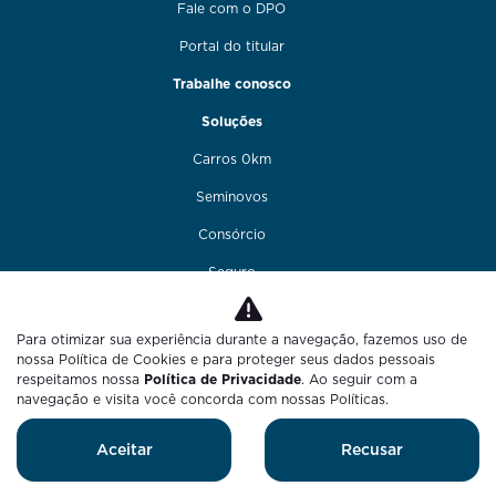
Fale com o DPO
Portal do titular
Trabalhe conosco
Soluções
Carros 0km
Seminovos
Consórcio
Seguro
Financiamento
Para otimizar sua experiência durante a navegação, fazemos uso de
Funilaria e pintura
nossa Política de Cookies e para proteger seus dados pessoais
respeitamos nossa
Política de Privacidade
. Ao seguir com a
Fale conosco
navegação e visita você concorda com nossas Políticas.
Blog
Aceitar
Recusar
Desenvolvido pela DEALERSPACE ® Direitos Reservados.