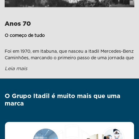
Anos 70
O começo de tudo
Foi em 1970, em Itabuna, que nasceu a Itadil Mercedes-Benz
Caminhões, marcando o primeiro passo de uma jornada que
atravessaria gerações. Poucos anos depois, em 1975, a
Leia mais
estrela também brilhou em Teixeira de Freitas, com a
Itamadil Mercedes, firmando a presença no sul da Bahia e
plantando as raízes do que viria a ser o Grupo Itadil.
O Grupo Itadil é muito mais que uma
marca