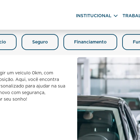
INSTITUCIONAL
TRABA
cio
Seguro
Financiamento
Fun
igir um veículo 0km, com
posição. Aqui, você encontra
sonalizado para ajudar na sua
o novo com segurança,
ar seu sonho!