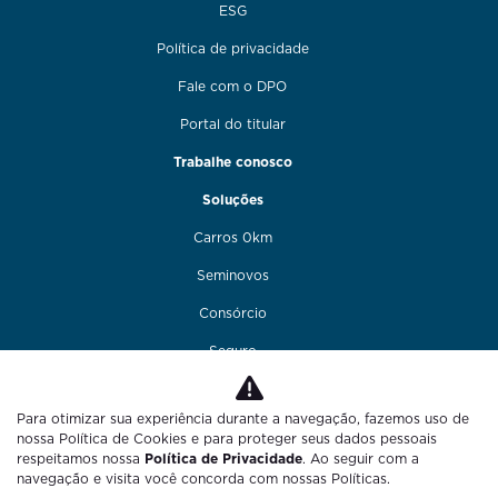
ESG
Política de privacidade
Fale com o DPO
Portal do titular
Trabalhe conosco
Soluções
Carros 0km
Seminovos
Consórcio
Seguro
Financiamento
Para otimizar sua experiência durante a navegação, fazemos uso de
Funilaria e pintura
nossa Política de Cookies e para proteger seus dados pessoais
respeitamos nossa
Política de Privacidade
. Ao seguir com a
Fale conosco
navegação e visita você concorda com nossas Políticas.