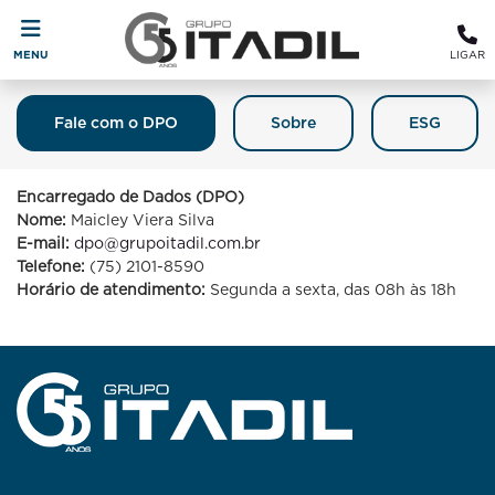
MENU
LIGAR
Fale com o DPO
Sobre
ESG
Fale Com O DPO (Encarregado De
Proteção De Dados)
Encarregado de Dados (DPO)
Nome:
Maicley Viera Silva
E-mail:
dpo@grupoitadil.com.br
Telefone:
(75) 2101-8590
Horário de atendimento:
Segunda a sexta, das 08h às 18h