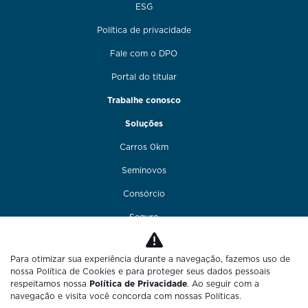
ESG
Política de privacidade
Fale com o DPO
Portal do titular
Trabalhe conosco
Soluções
Carros 0km
Seminovos
Consórcio
Seguro
Financiamento
Para otimizar sua experiência durante a navegação, fazemos uso de
Funilaria e pintura
nossa Política de Cookies e para proteger seus dados pessoais
respeitamos nossa
Política de Privacidade
. Ao seguir com a
Fale conosco
navegação e visita você concorda com nossas Políticas.