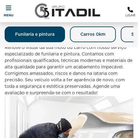
MENU
LIGAR
Funilaria e pintura
Carros 0km
Se
Funilaria E Pintura
Renove o visual da sua moto ou carro com nosso serviço
especializado de funilaria e pintura. Contamos com
profissionais qualificados, técnicas modernas e materiais de
alta qualidade para garantir um acabamento impecável.
Corrigimos amassados, riscos e danos na lataria com
precisão. Seu veículo volta a ter aparência de novo, com
toda a segurança e estética preservadas. Agende uma
avaliação e surpreenda-se com o resultado!