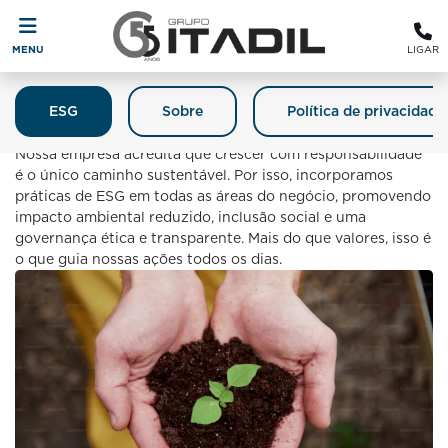
MENU
LIGAR
ESG
Sobre
Política de privacidade
Itadil E O Meio Ambiente
Nossa empresa acredita que crescer com responsabilidade
é o único caminho sustentável. Por isso, incorporamos
práticas de ESG em todas as áreas do negócio, promovendo
impacto ambiental reduzido, inclusão social e uma
governança ética e transparente. Mais do que valores, isso é
o que guia nossas ações todos os dias.