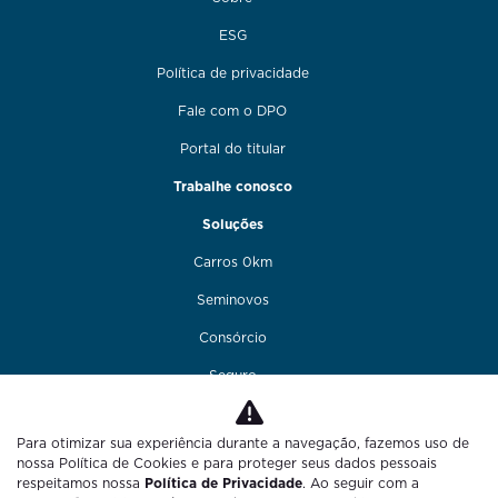
ESG
Política de privacidade
Fale com o DPO
Portal do titular
Trabalhe conosco
Soluções
Carros 0km
Seminovos
Consórcio
Seguro
Financiamento
Para otimizar sua experiência durante a navegação, fazemos uso de
Funilaria e pintura
nossa Política de Cookies e para proteger seus dados pessoais
respeitamos nossa
Política de Privacidade
. Ao seguir com a
Fale conosco