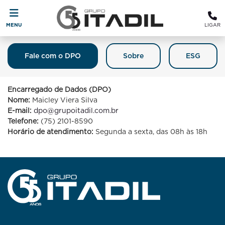
MENU
LIGAR
Fale com o DPO
Sobre
ESG
Fale Com O DPO (Encarregado De
Proteção De Dados)
Encarregado de Dados (DPO)
Nome:
Maicley Viera Silva
E-mail:
dpo@grupoitadil.com.br
Telefone:
(75) 2101-8590
Horário de atendimento:
Segunda a sexta, das 08h às 18h