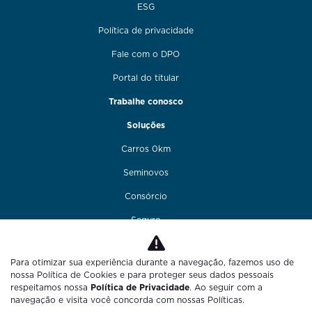
ESG
Política de privacidade
Fale com o DPO
Portal do titular
Trabalhe conosco
Soluções
Carros 0km
Seminovos
Consórcio
Seguro
Financiamento
Para otimizar sua experiência durante a navegação, fazemos uso de
Funilaria e pintura
nossa Política de Cookies e para proteger seus dados pessoais
respeitamos nossa
Política de Privacidade
. Ao seguir com a
Fale conosco
navegação e visita você concorda com nossas Políticas.