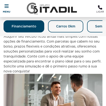
MENU
LIGAR
Financiamento
Carros 0km
Semin
Financiamento
Adquirir seu veículo ficou ainda mais simples com nossas
opções de financiamento. Com parcelas que cabem no seu
bolso, prazos flexíveis e condições atrativas, oferecemos
soluções personalizadas para você realizar seu sonho com
tranquilidade. Conte com o apoio de uma equipe
especializada para encontrar o plano ideal para o seu perfil.
Solicite uma simulação e dê o primeiro passo rumo à sua
nova conquista!