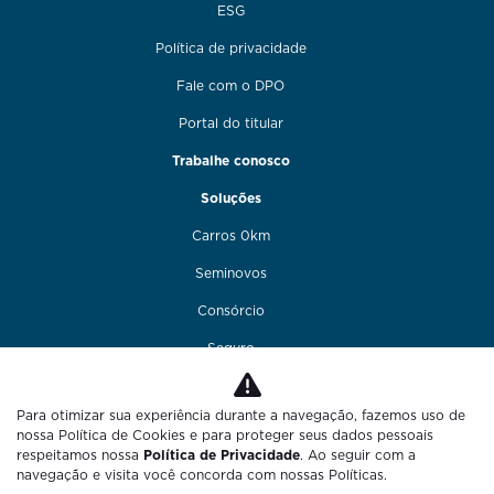
ESG
Política de privacidade
Fale com o DPO
Portal do titular
Trabalhe conosco
Soluções
Carros 0km
Seminovos
Consórcio
Seguro
Financiamento
Para otimizar sua experiência durante a navegação, fazemos uso de
Funilaria e pintura
nossa Política de Cookies e para proteger seus dados pessoais
respeitamos nossa
Política de Privacidade
. Ao seguir com a
Fale conosco
navegação e visita você concorda com nossas Políticas.