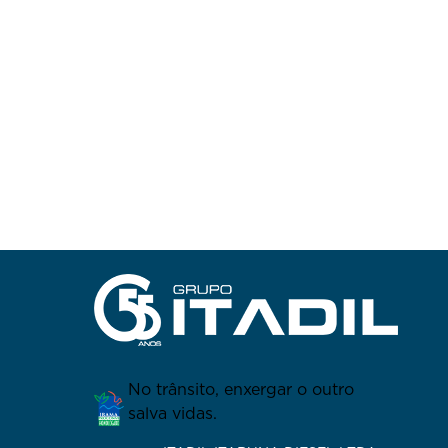
No trânsito, enxergar o outro
salva vidas.