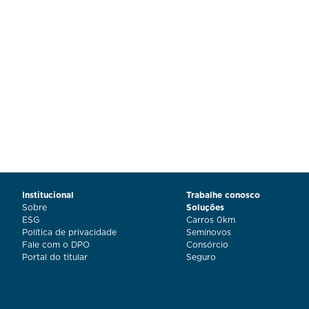
Institucional
Trabalhe conosco
Sobre
Soluções
ESG
Carros 0km
Política de privacidade
Seminovos
Fale com o DPO
Consórcio
Portal do titular
Seguro