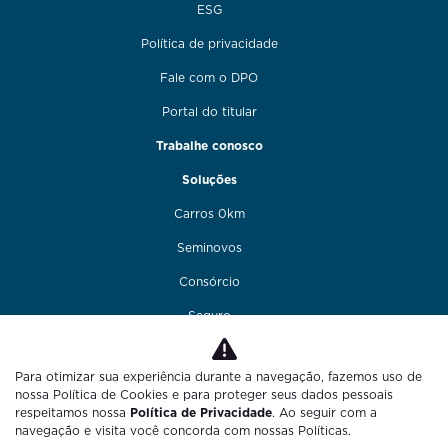
ESG
Política de privacidade
Fale com o DPO
Portal do titular
Trabalhe conosco
Soluções
Carros 0km
Seminovos
Consórcio
Seguro
Financiamento
Para otimizar sua experiência durante a navegação, fazemos uso de
Funilaria e pintura
nossa Política de Cookies e para proteger seus dados pessoais
respeitamos nossa
Política de Privacidade
. Ao seguir com a
Fale conosco
navegação e visita você concorda com nossas Políticas.