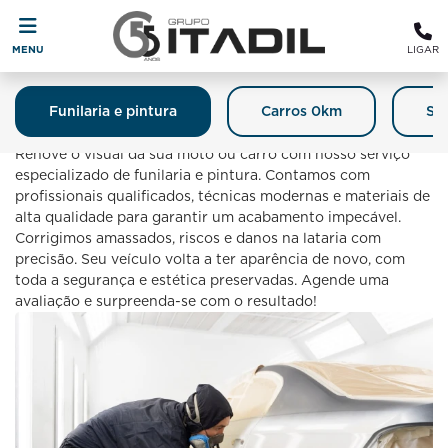
MENU
LIGAR
Funilaria e pintura
Carros 0km
Se
Funilaria E Pintura
Renove o visual da sua moto ou carro com nosso serviço
especializado de funilaria e pintura. Contamos com
profissionais qualificados, técnicas modernas e materiais de
alta qualidade para garantir um acabamento impecável.
Corrigimos amassados, riscos e danos na lataria com
precisão. Seu veículo volta a ter aparência de novo, com
toda a segurança e estética preservadas. Agende uma
avaliação e surpreenda-se com o resultado!