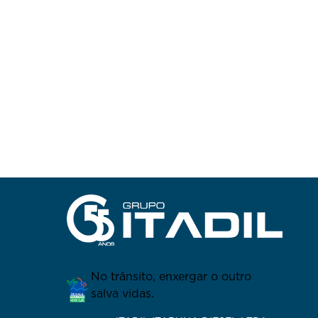
No trânsito, enxergar o outro
salva vidas.