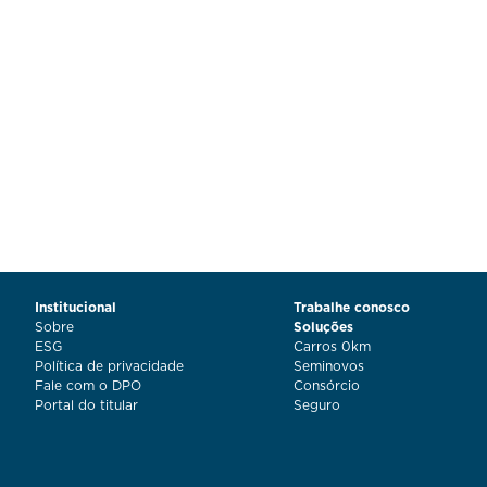
Institucional
Trabalhe conosco
Sobre
Soluções
ESG
Carros 0km
Política de privacidade
Seminovos
Fale com o DPO
Consórcio
Portal do titular
Seguro