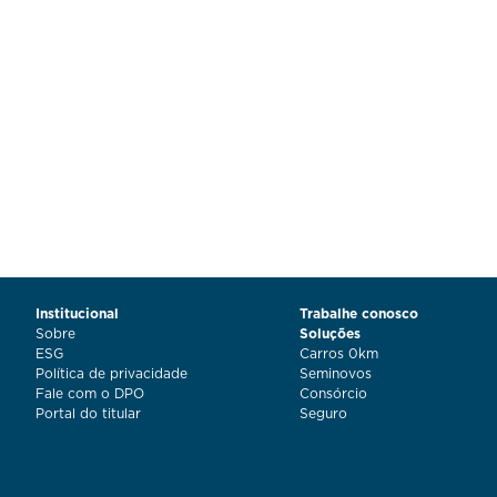
Institucional
Trabalhe conosco
Sobre
Soluções
ESG
Carros 0km
Política de privacidade
Seminovos
Fale com o DPO
Consórcio
Portal do titular
Seguro