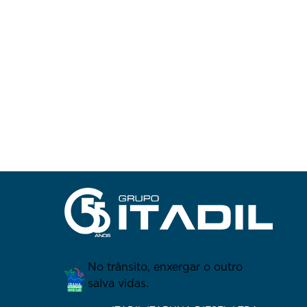
No trânsito, enxergar o outro
salva vidas.