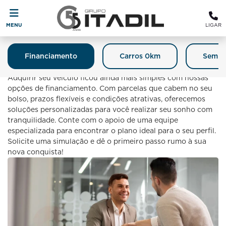
MENU
LIGAR
Financiamento
Carros 0km
Semin
Financiamento
Adquirir seu veículo ficou ainda mais simples com nossas
opções de financiamento. Com parcelas que cabem no seu
bolso, prazos flexíveis e condições atrativas, oferecemos
soluções personalizadas para você realizar seu sonho com
tranquilidade. Conte com o apoio de uma equipe
especializada para encontrar o plano ideal para o seu perfil.
Solicite uma simulação e dê o primeiro passo rumo à sua
nova conquista!