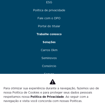
ESG
Política de privacidade
Fale com o DPO
Portal do titular
Trabalhe conosco
Soluções
Carros 0km
Seminovos
Consórcio
Seguro
Financiamento
Para otimizar sua experiência durante a navegação, fazemos uso de
Funilaria e pintura
nossa Política de Cookies e para proteger seus dados pessoais
respeitamos nossa
Política de Privacidade
. Ao seguir com a
Fale conosco
navegação e visita você concorda com nossas Políticas.