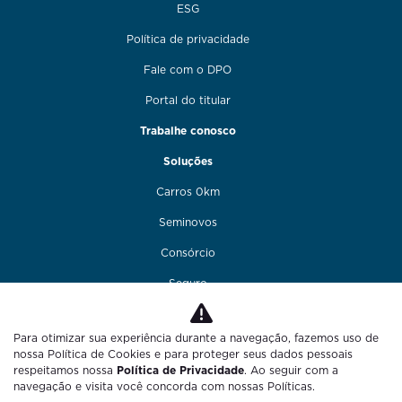
ESG
Política de privacidade
Fale com o DPO
Portal do titular
Trabalhe conosco
Soluções
Carros 0km
Seminovos
Consórcio
Seguro
Financiamento
Para otimizar sua experiência durante a navegação, fazemos uso de
Funilaria e pintura
nossa Política de Cookies e para proteger seus dados pessoais
respeitamos nossa
Política de Privacidade
. Ao seguir com a
Fale conosco
navegação e visita você concorda com nossas Políticas.