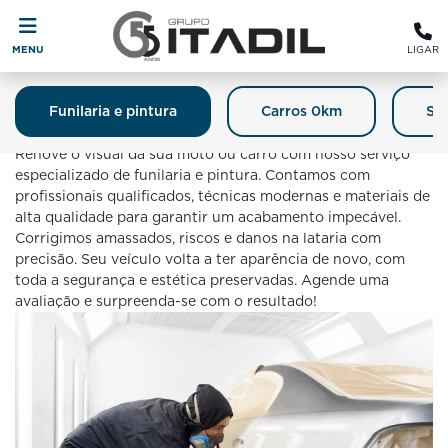
MENU
LIGAR
Funilaria e pintura
Carros 0km
Se
Funilaria E Pintura
Renove o visual da sua moto ou carro com nosso serviço
especializado de funilaria e pintura. Contamos com
profissionais qualificados, técnicas modernas e materiais de
alta qualidade para garantir um acabamento impecável.
Corrigimos amassados, riscos e danos na lataria com
precisão. Seu veículo volta a ter aparência de novo, com
toda a segurança e estética preservadas. Agende uma
avaliação e surpreenda-se com o resultado!