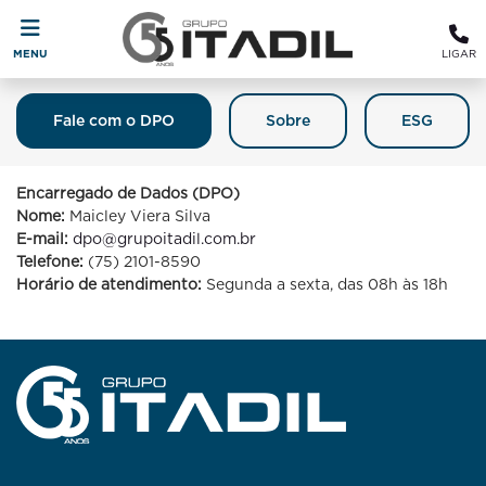
MENU
LIGAR
Fale com o DPO
Sobre
ESG
Fale Com O DPO (Encarregado De
Proteção De Dados)
Encarregado de Dados (DPO)
Nome:
Maicley Viera Silva
E-mail:
dpo@grupoitadil.com.br
Telefone:
(75) 2101-8590
Horário de atendimento:
Segunda a sexta, das 08h às 18h