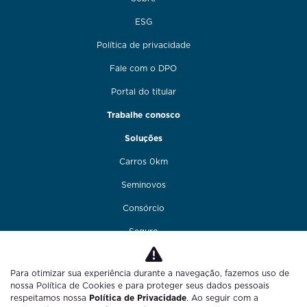
ESG
Política de privacidade
Fale com o DPO
Portal do titular
Trabalhe conosco
Soluções
Carros 0km
Seminovos
Consórcio
Seguro
Financiamento
Para otimizar sua experiência durante a navegação, fazemos uso de
Funilaria e pintura
nossa Política de Cookies e para proteger seus dados pessoais
respeitamos nossa
Política de Privacidade
. Ao seguir com a
Fale conosco