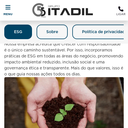
MENU
LIGAR
ESG
Sobre
Política de privacidade
Itadil E O Meio Ambiente
Nossa empresa acredita que crescer com responsabilidade
é o único caminho sustentável. Por isso, incorporamos
práticas de ESG em todas as áreas do negócio, promovendo
impacto ambiental reduzido, inclusão social e uma
governança ética e transparente. Mais do que valores, isso é
o que guia nossas ações todos os dias.