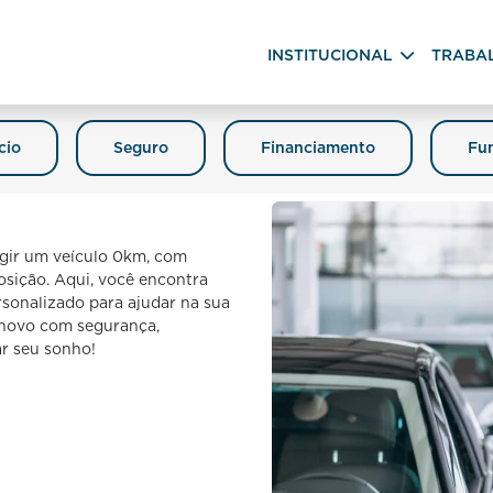
INSTITUCIONAL
TRABA
cio
Seguro
Financiamento
Fun
igir um veículo 0km, com
posição. Aqui, você encontra
sonalizado para ajudar na sua
o novo com segurança,
ar seu sonho!