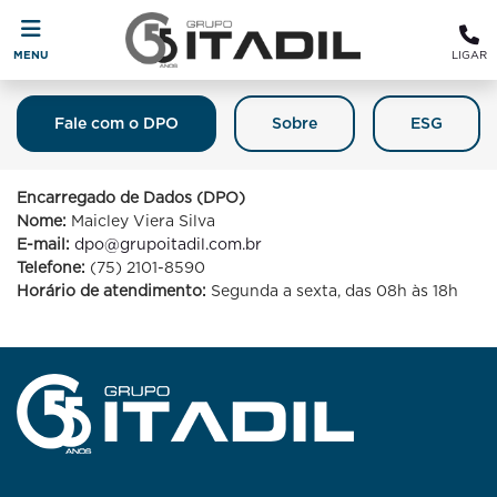
MENU
LIGAR
Fale com o DPO
Sobre
ESG
Fale Com O DPO (Encarregado De
Proteção De Dados)
Encarregado de Dados (DPO)
Nome:
Maicley Viera Silva
E-mail:
dpo@grupoitadil.com.br
Telefone:
(75) 2101-8590
Horário de atendimento:
Segunda a sexta, das 08h às 18h