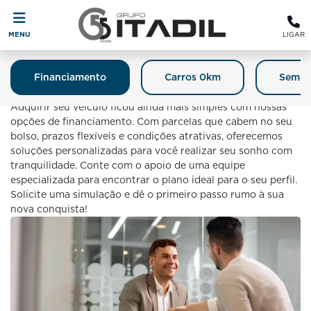
MENU
LIGAR
Financiamento
Carros 0km
Semin
Financiamento
Adquirir seu veículo ficou ainda mais simples com nossas
opções de financiamento. Com parcelas que cabem no seu
bolso, prazos flexíveis e condições atrativas, oferecemos
soluções personalizadas para você realizar seu sonho com
tranquilidade. Conte com o apoio de uma equipe
especializada para encontrar o plano ideal para o seu perfil.
Solicite uma simulação e dê o primeiro passo rumo à sua
nova conquista!