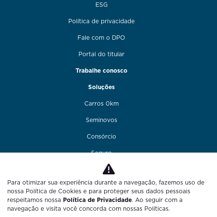
ESG
Política de privacidade
Fale com o DPO
Portal do titular
Trabalhe conosco
Soluções
Carros 0km
Seminovos
Consórcio
Seguro
Financiamento
Para otimizar sua experiência durante a navegação, fazemos uso de
Funilaria e pintura
nossa Política de Cookies e para proteger seus dados pessoais
respeitamos nossa
Política de Privacidade
. Ao seguir com a
Fale conosco
navegação e visita você concorda com nossas Políticas.