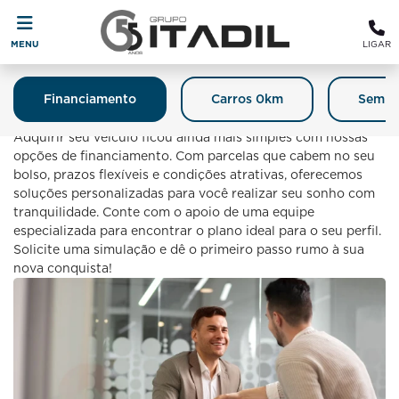
MENU
LIGAR
Financiamento
Carros 0km
Semin
Financiamento
Adquirir seu veículo ficou ainda mais simples com nossas
opções de financiamento. Com parcelas que cabem no seu
bolso, prazos flexíveis e condições atrativas, oferecemos
soluções personalizadas para você realizar seu sonho com
tranquilidade. Conte com o apoio de uma equipe
especializada para encontrar o plano ideal para o seu perfil.
Solicite uma simulação e dê o primeiro passo rumo à sua
nova conquista!