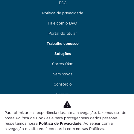
ESG
Política de privacidade
Fale com o DPO
Portal do titular
Trabalhe conosco
Soluções
Carros 0km
Seminovos
Consórcio
Seguro
Financiamento
Para otimizar sua experiência durante a navegação, fazemos uso de
Funilaria e pintura
nossa Política de Cookies e para proteger seus dados pessoais
respeitamos nossa
Política de Privacidade
. Ao seguir com a
Fale conosco
navegação e visita você concorda com nossas Políticas.