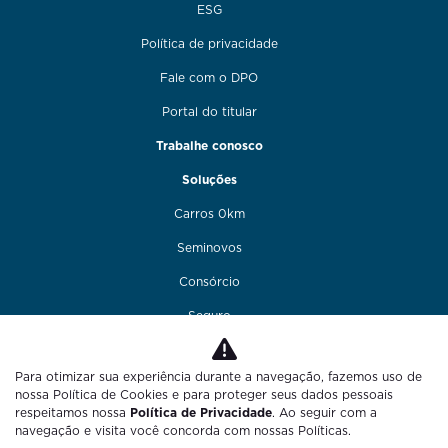
ESG
Política de privacidade
Fale com o DPO
Portal do titular
Trabalhe conosco
Soluções
Carros 0km
Seminovos
Consórcio
Seguro
Financiamento
Para otimizar sua experiência durante a navegação, fazemos uso de
Funilaria e pintura
nossa Política de Cookies e para proteger seus dados pessoais
respeitamos nossa
Política de Privacidade
. Ao seguir com a
Fale conosco
navegação e visita você concorda com nossas Políticas.