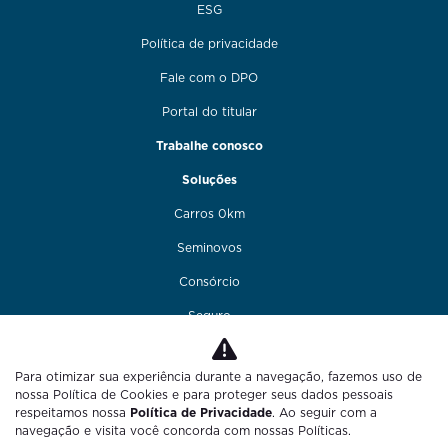
ESG
Política de privacidade
Fale com o DPO
Portal do titular
Trabalhe conosco
Soluções
Carros 0km
Seminovos
Consórcio
Seguro
Financiamento
Para otimizar sua experiência durante a navegação, fazemos uso de
Funilaria e pintura
nossa Política de Cookies e para proteger seus dados pessoais
respeitamos nossa
Política de Privacidade
. Ao seguir com a
Fale conosco
navegação e visita você concorda com nossas Políticas.