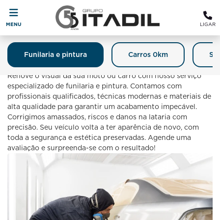
MENU
LIGAR
Funilaria e pintura
Carros 0km
Se
Funilaria E Pintura
Renove o visual da sua moto ou carro com nosso serviço
especializado de funilaria e pintura. Contamos com
profissionais qualificados, técnicas modernas e materiais de
alta qualidade para garantir um acabamento impecável.
Corrigimos amassados, riscos e danos na lataria com
precisão. Seu veículo volta a ter aparência de novo, com
toda a segurança e estética preservadas. Agende uma
avaliação e surpreenda-se com o resultado!